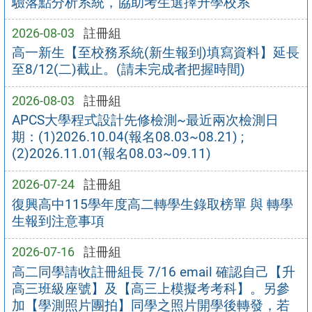
驗落點分析系統，協助考生選擇升學校系
2026-08-03
註冊組
高一新生【至校務系統(新生報到)填寫資料】延長
至8/12(二)截止。(請未完成者把握時間)
2026-08-03
註冊組
APCS大學程式設計先修檢測~最近兩次檢測日
期：(1)2026.10.04(報名08.03~08.21) ;
(2)2026.11.01(報名08.03~09.11)
2026-07-24
註冊組
復興高中115學年度高二轉學生錄取榜單 與 轉學
生報到注意事項
2026-07-16
註冊組
高二同學請收註冊組長 7/16 email 確認自己【升
高三班級座號】及【高三上模擬考考科】。另參
加【學測照片團拍】同學之照片開學後轉發，若