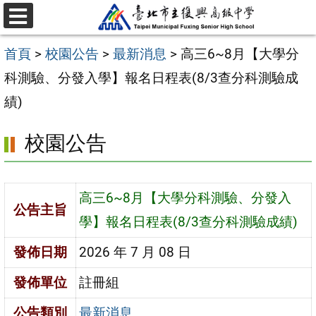
跳
選
至
單
首頁
>
校園公告
>
最新消息
>
高三6~8月【大學分
主
科測驗、分發入學】報名日程表(8/3查分科測驗成
要
績)
內
容
校園公告
區
高三6~8月【大學分科測驗、分發入
公告主旨
學】報名日程表(8/3查分科測驗成績)
發佈日期
2026 年 7 月 08 日
發佈單位
註冊組
公告類別
最新消息