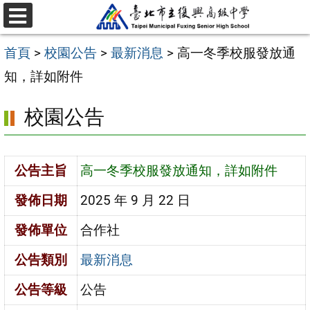
跳
選
至
單
首頁
>
校園公告
>
最新消息
>
高一冬季校服發放通
主
知，詳如附件
要
內
校園公告
容
區
公告主旨
高一冬季校服發放通知，詳如附件
發佈日期
2025 年 9 月 22 日
發佈單位
合作社
公告類別
最新消息
公告等級
公告