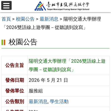
跳
選
至
單
首頁
>
校園公告
>
最新消息
>
陽明交通大學辦理
主
「2026雙語線上遊學團－從聽讀到說寫」
要
內
校園公告
容
區
陽明交通大學辦理「2026雙語線上遊
公告主旨
學團－從聽讀到說寫」
發佈日期
2026 年 5 月 21 日
發佈單位
服推組
公告類別
最新消息
,
學生活動