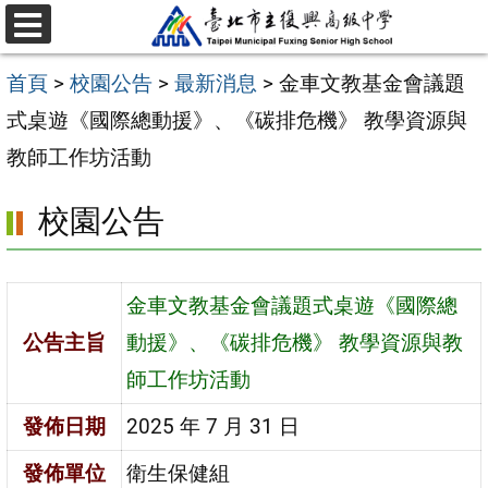
跳
選
至
單
首頁
>
校園公告
>
最新消息
>
金車文教基金會議題
主
式桌遊《國際總動援》、《碳排危機》 教學資源與
要
教師工作坊活動
內
容
校園公告
區
金車文教基金會議題式桌遊《國際總
公告主旨
動援》、《碳排危機》 教學資源與教
師工作坊活動
發佈日期
2025 年 7 月 31 日
發佈單位
衛生保健組