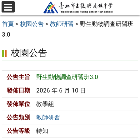
跳
選
至
單
首頁
>
校園公告
>
教師研習
>
野生動物調查研習班
主
3.0
要
內
校園公告
容
區
公告主旨
野生動物調查研習班3.0
發佈日期
2026 年 6 月 10 日
發佈單位
教學組
公告類別
教師研習
公告等級
轉知