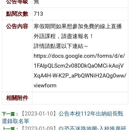
公告等級
無
點閱次數
713
公告內容
寒假期間如果想參加免費的線上直播
外語課程，請盡速報名！
詳情請點選以下連結～
https://docs.google.com/forms/d/e/
1FAIpQLScm2v08DDkQaOMCi-kAojV
XqA4H-W-K2P_aPbQWNiH2AQg0ww/
viewform
相關附件
【2023-01-10】
公告本校112年出納組長甄
選錄取名單
【2023-01-09】
白恐不迷路地圖-入校推廣研