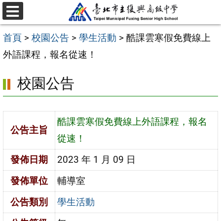
跳
選
至
單
首頁
>
校園公告
>
學生活動
>
酷課雲寒假免費線上
主
外語課程，報名從速！
要
內
校園公告
容
區
酷課雲寒假免費線上外語課程，報名
公告主旨
從速！
發佈日期
2023 年 1 月 09 日
發佈單位
輔導室
公告類別
學生活動