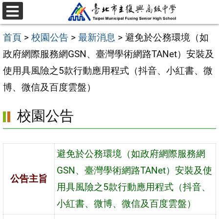
跳
選
至
單
首頁
>
校園公告
>
最新消息
>
避免於公務環境（如
主
政府網際服務網GSN、臺灣學術網路TANet）安裝及
要
使用具風險之5款行動應用程式（抖音、小紅書、微
內
博、微信及百度雲盤）
容
區
校園公告
避免於公務環境（如政府網際服務網
GSN、臺灣學術網路TANet）安裝及使
公告主旨
用具風險之5款行動應用程式（抖音、
小紅書、微博、微信及百度雲盤）