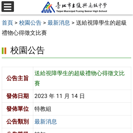
跳
選
至
單
首頁
>
校園公告
>
最新消息
>
送給視障學生的超級
主
禮物心得徵文比賽
要
內
校園公告
容
區
送給視障學生的超級禮物心得徵文比
公告主旨
賽
發佈日期
2023 年 11 月 14 日
發佈單位
特教組
公告類別
最新消息