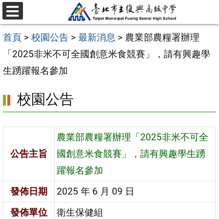
跳
選
至
單
首頁
>
校園公告
>
最新消息
>
農業部農糧署辦理
主
「2025非米不可全國創意米食競賽」，請有興趣學
要
生踴躍報名參加
內
容
校園公告
區
農業部農糧署辦理「2025非米不可全
公告主旨
國創意米食競賽」，請有興趣學生踴
躍報名參加
發佈日期
2025 年 6 月 09 日
發佈單位
衛生保健組