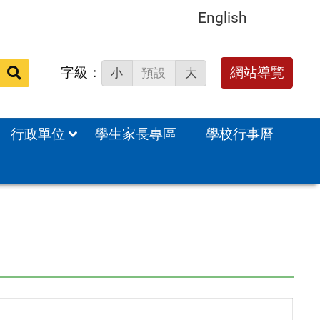
English
字級：
送出
網站導覽
小
預設
大
搜
尋：
行政單位
學生家長專區
學校行事曆