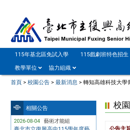
跳
至
主
要
內
容
115年基北區免試入學
115戲劇班特色招生
區
教學單位
協力組織
首頁
>
校園公告
>
最新消息
>
轉知高雄科技大學
校
相關公告
2026-08-04
藝術才能組
公告主
臺北市立復興高中115學年度藝