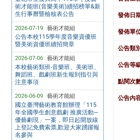
術才能班(音樂美術)續招榜單&新
生行事曆暨檢核表公告
發佈日
2026-07-19
藝術才能組
發佈單
公告本校115學年度音樂資優班
暨美術資優班續招簡章
公告類
2026-07-06
藝術才能組
公告等
本校藝術類班-音樂班、美術班、
舞蹈班、戲劇班新生報到指引與
點閱次
注意事項
2026-06-09
藝術才能組
公告內
國立臺灣藝術教育館辦理「115
年全國學生創意戲劇 推廣活動—
優藝劇現」一案，即日起開放線
上登記免費索票,歡迎大家踴躍報
名參與