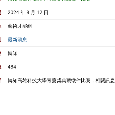
期
2024 年 8 月 12 日
位
藝術才能組
別
最新消息
級
轉知
數
484
容
轉知高雄科技大學青藝獎典藏徵件比賽，相關訊息