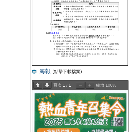
海報
(點擊下載檔案)
頁次
1
/
1
縮放
100%