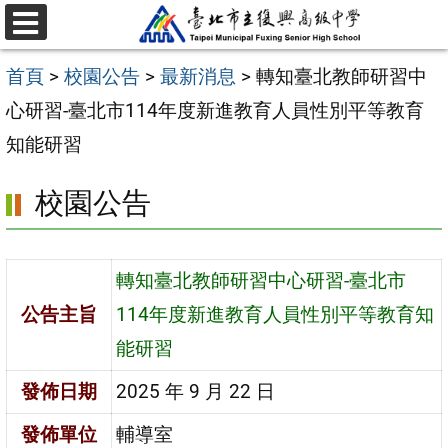
跳
選
至
單
首頁
>
校園公告
>
最新消息
>
轉知臺北教師研習中
主
心研習-臺北市114年度新進教育人員性別平等教育
要
知能研習
內
容
校園公告
區
轉知臺北教師研習中心研習-臺北市
公告主旨
114年度新進教育人員性別平等教育知
能研習
發佈日期
2025 年 9 月 22 日
發佈單位
輔導室