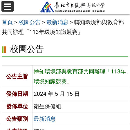
跳
選
至
單
首頁
>
校園公告
>
最新消息
>
轉知環境部與教育部
主
共同辦理「113年環境知識競賽」
要
內
校園公告
容
區
轉知環境部與教育部共同辦理「113年
公告主旨
環境知識競賽」
發佈日期
2024 年 5 月 15 日
發佈單位
衛生保健組
公告類別
最新消息