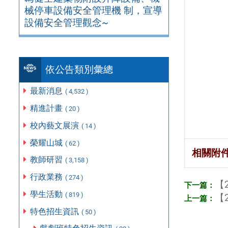
械停車設備安全管理機 制，宣導
設備安全管理觀念~
依公告類別彙總
最新消息
( 4,532 )
精進計畫
( 20 )
校內藝文展演
( 14 )
榮耀山城
( 62 )
相關附
教師研習
( 3,158 )
行政業務
( 274 )
【2
學生活動
( 819 )
【2
特色招生資訊
( 50 )