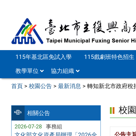
跳
至
主
要
內
容
115年基北區免試入學
115戲劇班特色招生
區
教學單位
協力組織
首頁
>
校園公告
>
最新消息
>
轉知新北市政府稅
校
相關公告
2026-07-28
事務組
公告主
文化部文化資產局辦理「2026全