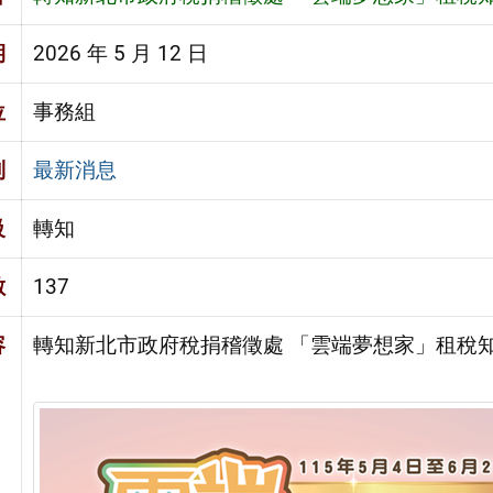
期
2026 年 5 月 12 日
位
事務組
別
最新消息
級
轉知
數
137
容
轉知新北市政府稅捐稽徵處 「雲端夢想家」租稅