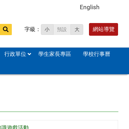
English
字級：
送出
網站導覽
小
預設
大
搜
尋：
行政單位
學生家長專區
學校行事曆
知識遊戲活動。