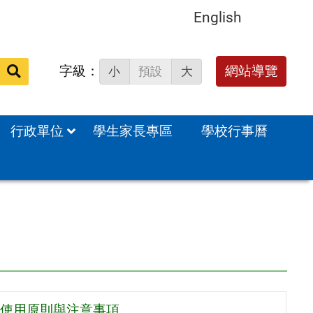
English
字級：
送出
網站導覽
小
預設
大
搜
尋：
行政單位
學生家長專區
學校行事曆
使用原則與注意事項