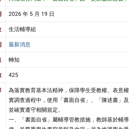
期
2026 年 5 月 19 日
位
生活輔導組
別
最新消息
級
轉知
數
425
容
為落實教育基本法精神，保障學生受教權、表意權
實調查過程中，使用「書面自省」、「陳述書」及
並確實遵守相關規定。
一、「書面自省」屬輔導管教措施，教師基於輔導