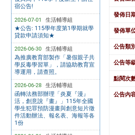
宿公告!
發佈日
2026-07-01
生活輔導組
★公告: 115學年度第1學期就學
發佈單
貸款申請須知★
公告類
2026-06-30
生活輔導組
為推廣教育部製作「暑假親子共
公告等
學反毒學習單」，請協助教育宣
導運用，請查照。
點閱次
2026-06-28
生活輔導組
函轉法務部辦理「炎夏『漫』
公告內
活，創意說『畫』」115年全國
學生犯罪預防漫畫與創意短片徵
件活動辦法、報名表、海報等各
1份