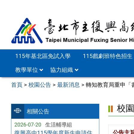
跳
至
主
要
內
容
115年基北區免試入學
115戲劇班特色招生
區
教學單位
協力組織
首頁
>
校園公告
>
最新消息
>
轉知教育局重申「
校
相關公告
2026-07-20
生活輔導組
公告主
復興高中115學年度新生申請住