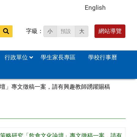
English
字級：
送出
網站導覽
小
預設
大
搜
尋：
行政單位
學生家長專區
學校行事曆
壇」專文徵稿一案，請有興趣教師踴躍賜稿
策略研究「飲食文化論壇」專文徵稿一案，請有