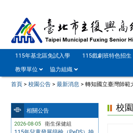
跳
至
主
要
內
容
115年基北區免試入學
115戲劇班特色招生
區
教學單位
協力組織
首頁
>
校園公告
>
最新消息
>
轉知國立臺灣師範
校
相關公告
2026-08-05
衛生保健組
115年兒童發展篩檢（PeDS）抽