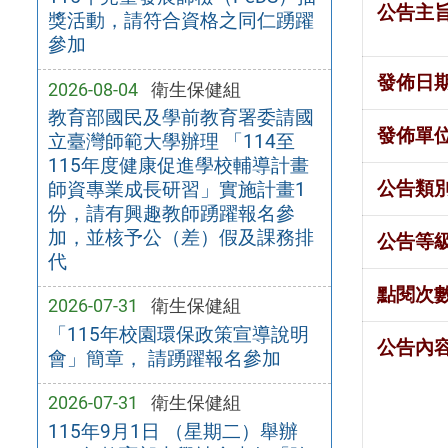
公告主
獎活動，請符合資格之同仁踴躍
參加
發佈日
2026-08-04
衛生保健組
教育部國民及學前教育署委請國
發佈單
立臺灣師範大學辦理 「114至
115年度健康促進學校輔導計畫
公告類
師資專業成長研習」實施計畫1
份，請有興趣教師踴躍報名參
加，並核予公（差）假及課務排
公告等
代
點閱次
2026-07-31
衛生保健組
「115年校園環保政策宣導說明
公告內
會」簡章， 請踴躍報名參加
2026-07-31
衛生保健組
115年9月1日 （星期二）舉辦