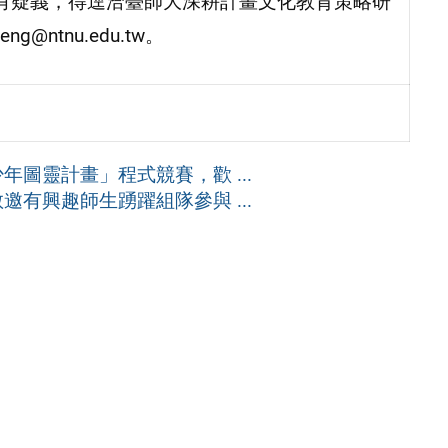
有疑義，得逕洽臺師大深耕計畫文化教育策略研
@ntnu.edu.tw。
圖靈計畫」程式競賽，歡 ...
有興趣師生踴躍組隊參與 ...