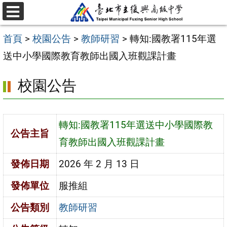
跳
選
至
單
首頁
>
校園公告
>
教師研習
>
轉知:國教署115年選
主
送中小學國際教育教師出國入班觀課計畫
要
內
校園公告
容
區
轉知:國教署115年選送中小學國際教
公告主旨
育教師出國入班觀課計畫
發佈日期
2026 年 2 月 13 日
發佈單位
服推組
公告類別
教師研習