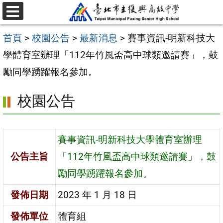
跳
選
至
單
首頁
>
校園公告
>
最新消息
>
賽事資訊-明新科技大
主
學體育室辦理「112年竹風盃高中球類邀請賽」，鼓
要
勵同學踴躍報名參加。
內
容
校園公告
區
賽事資訊-明新科技大學體育室辦理
公告主旨
「112年竹風盃高中球類邀請賽」，鼓
勵同學踴躍報名參加。
發佈日期
2023 年 1 月 18 日
發佈單位
體育組