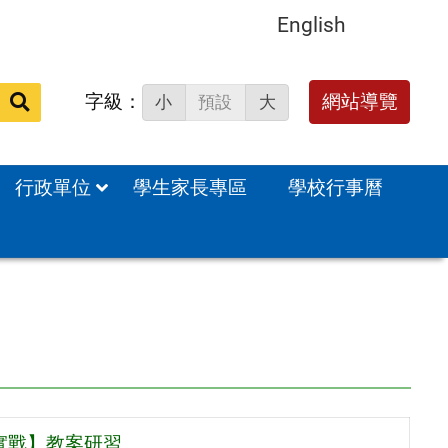
English
字級：
送出
網站導覽
小
預設
大
搜
尋：
行政單位
學生家長專區
學校行事曆
域實戰】教案研習