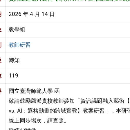
期
2026 年 4 月 14 日
位
教學組
別
教師研習
級
轉知
數
119
容
國立臺灣師範大學 函
敬請鼓勵薦派貴校教師參加「資訊議題融入藝術【
vs. AI：逐格動畫的跨域實戰】教案研習」，本研
線上同步場次，請查照。