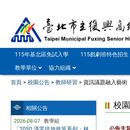
跳
至
主
要
內
容
115年基北區免試入學
115戲劇班特色招生
區
教學單位
協力組織
首頁
>
校園公告
>
教師研習
>
資訊議題融入藝術【
校
相關公告
2026-08-07
教學組
公告主
「2050 淨零排放政策系列：林