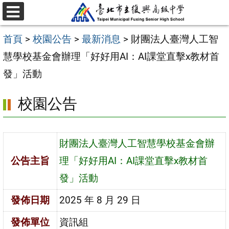
跳
選
至
單
首頁
>
校園公告
>
最新消息
>
財團法人臺灣人工智
主
慧學校基金會辦理「好好用AI：AI課堂直擊x教材首
要
發」活動
內
容
校園公告
區
財團法人臺灣人工智慧學校基金會辦
公告主旨
理「好好用AI：AI課堂直擊x教材首
發」活動
發佈日期
2025 年 8 月 29 日
發佈單位
資訊組