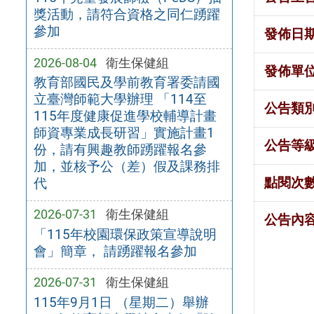
獎活動，請符合資格之同仁踴躍
參加
發佈日
2026-08-04
衛生保健組
發佈單
教育部國民及學前教育署委請國
立臺灣師範大學辦理 「114至
公告類
115年度健康促進學校輔導計畫
師資專業成長研習」實施計畫1
公告等
份，請有興趣教師踴躍報名參
加，並核予公（差）假及課務排
點閱次
代
2026-07-31
衛生保健組
公告內
「115年校園環保政策宣導說明
會」簡章， 請踴躍報名參加
2026-07-31
衛生保健組
115年9月1日 （星期二）舉辦