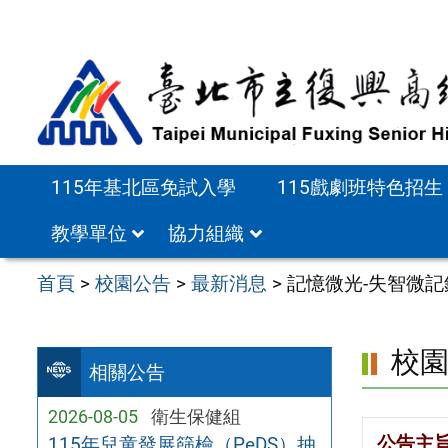
跳
至
主
要
內
容
115年基北區免試入學
115戲劇班特色招生
區
教學單位
協力組織
首頁
>
校園公告
>
最新消息
>
記憶微光-失智微
校
相關公告
2026-08-05
衛生保健組
公告主
115年兒童發展篩檢（PeDS）抽