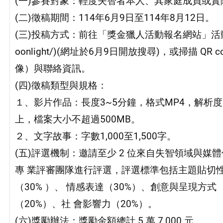
(一)參賽對象：輕度失智者本人、其家庭成員或實
(二)徵稿期間：114年6月9日至114年8月12日。
(三)投稿方式：前往「獎金獵人活動報名網站」活動頁面(網 址：
oonlight/)(網址於6月9日開放搜尋)，或掃描 
像）與聯絡資訊。
(四)徵稿類型與規格：
１、影片作品：長度3~5分鐘，格式MP4，解析度10
上，檔案大小不超過500MB。
２、文字故事：字數1,000至1,500字。
(五)評選機制：邀請至少 2 位來自失智領域與媒
專 業評審團隊進行評選，評選標準包括主題貼切
（30% ）、 情感表達（30%）、創意與呈現方式
（20%）、社 會影響力（20%）。
(六)獎勵辦法：獎勵金額總計 5 萬 7,000 元。