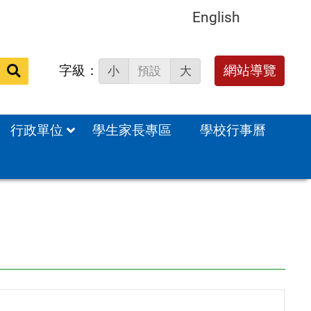
English
字級：
送出
網站導覽
小
預設
大
搜
尋：
行政單位
學生家長專區
學校行事曆