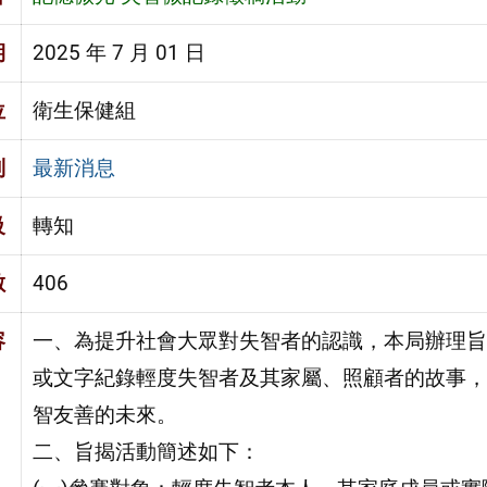
期
2025 年 7 月 01 日
位
衛生保健組
別
最新消息
級
轉知
數
406
容
一、為提升社會大眾對失智者的認識，本局辦理旨
或文字紀錄輕度失智者及其家屬、照顧者的故事，
智友善的未來。
二、旨揭活動簡述如下：