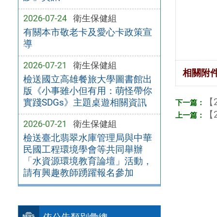
2026-07-24
衛生保健組
有關本市敬老卡及愛心卡政策宣
導
2026-07-21
衛生保健組
相關附
檢送國立高雄餐旅大學圖書館出
版《小事雖小但有用：萌怪帶你
【2
實踐SDGs》主題桌遊相關資訊
【2
2026-07-21
衛生保健組
檢送臺北翡翠水庫管理局與中華
民國工程環境學會等共同舉辦
「水資源環境教育論壇」活動，
請有興趣教師踴躍報名參加