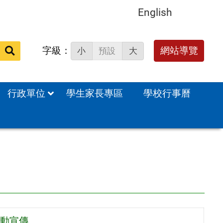
English
字級：
送出
網站導覽
小
預設
大
搜
尋：
行政單位
學生家長專區
學校行事曆
活動宣傳