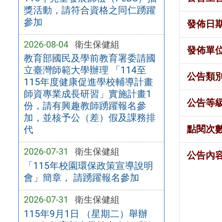
獎活動，請符合資格之同仁踴躍
參加
發佈日
2026-08-04
衛生保健組
發佈單
教育部國民及學前教育署委請國
立臺灣師範大學辦理 「114至
公告類
115年度健康促進學校輔導計畫
師資專業成長研習」實施計畫1
公告等
份，請有興趣教師踴躍報名參
加，並核予公（差）假及課務排
點閱次
代
2026-07-31
衛生保健組
公告內
「115年校園環保政策宣導說明
會」簡章， 請踴躍報名參加
2026-07-31
衛生保健組
115年9月1日 （星期二）舉辦