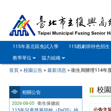
跳
至
主
要
內
容
115年基北區免試入學
115戲劇班特色招生
區
教學單位
協力組織
首頁
>
校園公告
>
最新消息
>
衛生局辦理114年
校
相關公告
2026-08-05
衛生保健組
公告主
115年兒童發展篩檢（PeDS）抽