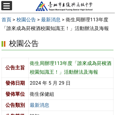
跳
選
至
單
首頁
>
校園公告
>
最新消息
>
衛生局辦理113年度
主
「誰來成為菸檳酒校園知識王！」活動辦法及海報
要
內
校園公告
容
區
衛生局辦理113年度「誰來成為菸檳酒
公告主旨
校園知識王！」活動辦法及海報
發佈日期
2024 年 5 月 29 日
發佈單位
衛生保健組
公告類別
最新消息