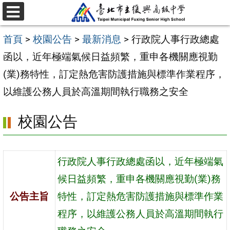
跳
選
至
單
首頁
>
校園公告
>
最新消息
>
行政院人事行政總處
主
函以，近年極端氣候日益頻繁，重申各機關應視勤
要
(業)務特性，訂定熱危害防護措施與標準作業程序，
內
以維護公務人員於高溫期間執行職務之安全
容
區
校園公告
行政院人事行政總處函以，近年極端氣
候日益頻繁，重申各機關應視勤(業)務
公告主旨
特性，訂定熱危害防護措施與標準作業
程序，以維護公務人員於高溫期間執行