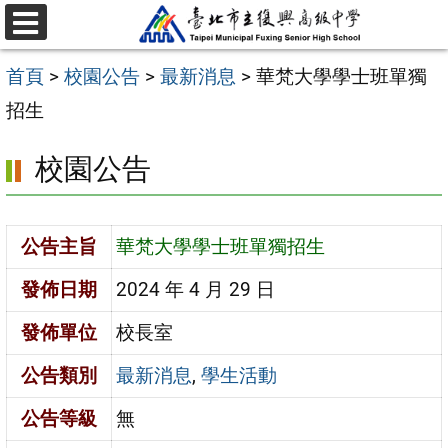
跳
選
至
單
首頁
>
校園公告
>
最新消息
>
華梵大學學士班單獨
主
招生
要
內
校園公告
容
區
公告主旨
華梵大學學士班單獨招生
發佈日期
2024 年 4 月 29 日
發佈單位
校長室
公告類別
最新消息
,
學生活動
公告等級
無