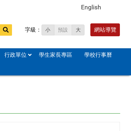
English
字級：
送出
網站導覽
小
預設
大
搜
尋：
行政單位
學生家長專區
學校行事曆