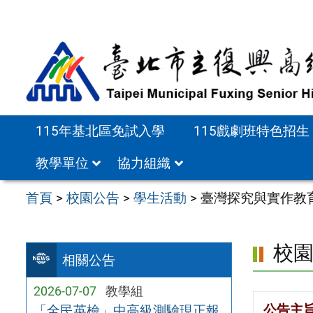
跳
至
主
要
內
容
115年基北區免試入學
115戲劇班特色招生
區
教學單位
協力組織
首頁
>
校園公告
>
學生活動
>
臺灣探究與實作教
校
相關公告
2026-07-07
教學組
公告主
「全民英檢」中高級測驗現正報