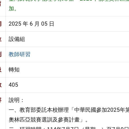
旨
加。
期
2025 年 6 月 05 日
位
設備組
別
教師研習
級
轉知
數
405
容
說明：
一、教育部委託本校辦理「中華民國參加2025年
奧林匹亞競賽選訓及參賽計畫」。