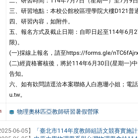
二、研習時間：114年7月7日（星期一）至7月9
三、研習地點：本校公館校區理學院大樓D121普
四、研習內容，如附件。
五、報名方式及截止日期：自即日起至114年6月2
限)。
(一)採線上報名，請至https://forms.gle/nTC6fAj
(二)經資格審核後，將於114年6月30日(星期
告知。
六、如有欵問請逕洽本案聯絡人白惠珊小姐；電話：02-774
u.tw。
物理奧林匹亞教師研習暑假營隊
件
025-06-05】
「臺北市114年度教師組語文競賽實施計畫