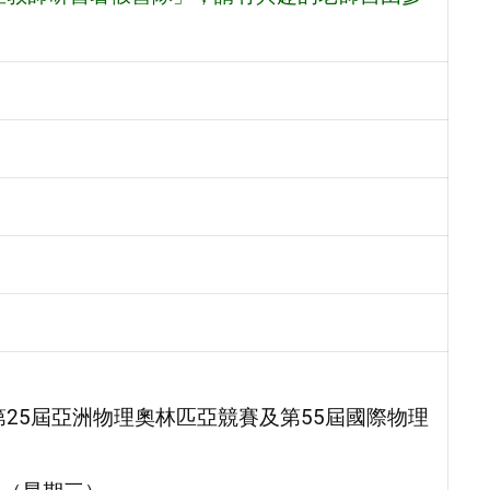
第25屆亞洲物理奧林匹亞競賽及第55屆國際物理