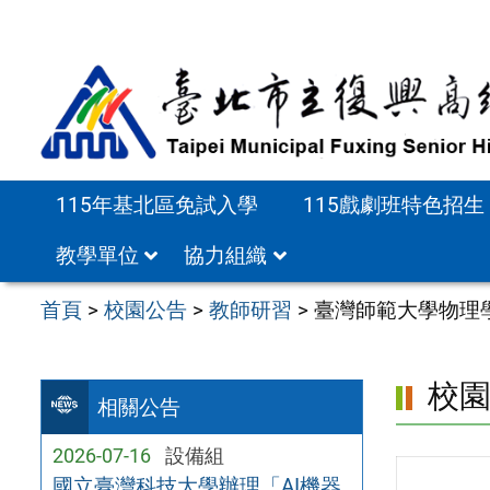
跳
至
主
要
內
容
115年基北區免試入學
115戲劇班特色招生
區
教學單位
協力組織
首頁
>
校園公告
>
教師研習
>
臺灣師範大學物理
校
相關公告
2026-07-16
設備組
國立臺灣科技大學辦理「AI機器