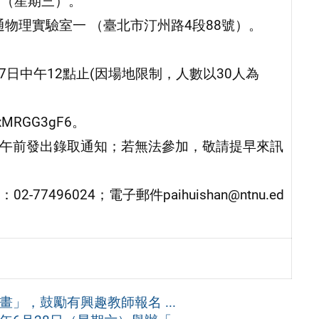
日（星期三）。
通物理實驗室一 （臺北市汀州路4段88號）。
7日中午12點止(因場地限制，人數以30人為
rxMRGG3gF6。
一)中午前發出錄取通知；若無法參加，敬請提早來訊
96024；電子郵件paihuishan@ntnu.ed
」，鼓勵有興趣教師報名 ...