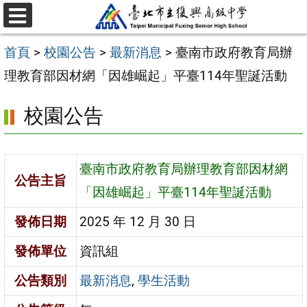
跳
選
至
單
首頁
>
校園公告
>
最新消息
>
臺南市政府教育局辦
主
理教育部因材網「因雄崛起」平臺114年聖誕活動
要
內
校園公告
容
區
臺南市政府教育局辦理教育部因材網
公告主旨
「因雄崛起」平臺114年聖誕活動
發佈日期
2025 年 12 月 30 日
發佈單位
資訊組
公告類別
最新消息
,
學生活動