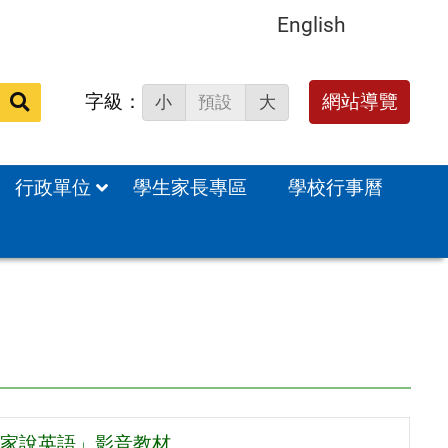
English
字級：
送出
網站導覽
小
預設
大
搜
尋：
行政單位
學生家長專區
學校行事曆
大家說英語」影音教材