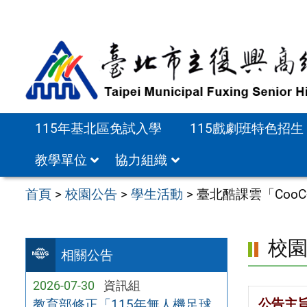
跳
至
主
要
內
容
115年基北區免試入學
115戲劇班特色招生
區
教學單位
協力組織
首頁
>
校園公告
>
學生活動
>
臺北酷課雲「Coo
校
相關公告
2026-07-30
資訊組
公告主
教育部修正「115年無人機足球