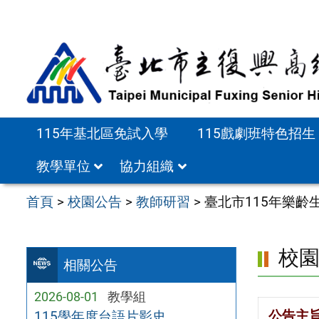
跳
至
主
要
內
容
115年基北區免試入學
115戲劇班特色招生
區
教學單位
協力組織
首頁
>
校園公告
>
教師研習
>
臺北市115年樂齡
校
相關公告
2026-08-01
教學組
公告主
115學年度台語片影史