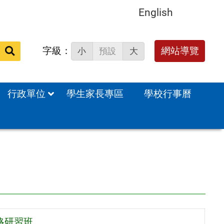
English
字級：
送出
網站導覽
小
預設
大
搜
尋：
行政單位
學生家長專區
學校行事曆
略研習班