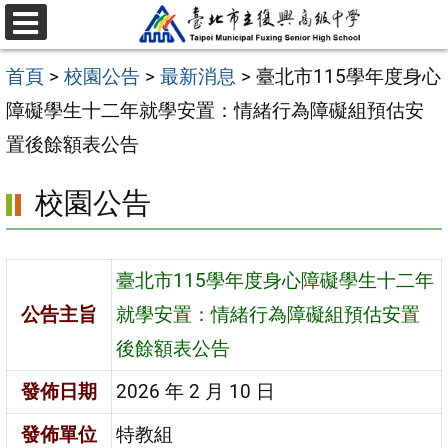
跳
選
至
單
首頁
>
校園公告
>
最新消息
>
臺北市115學年度身心
主
障礙學生十二年就學安置：情緒行為障礙組預估安
要
置後餘額表公告
內
容
校園公告
區
臺北市115學年度身心障礙學生十二年
公告主旨
就學安置：情緒行為障礙組預估安置
後餘額表公告
發佈日期
2026 年 2 月 10 日
發佈單位
特教組