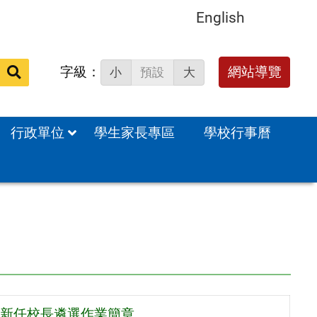
English
字級：
送出
網站導覽
小
預設
大
搜
尋：
行政單位
學生家長專區
學校行事曆
 新任校長遴選作業簡章