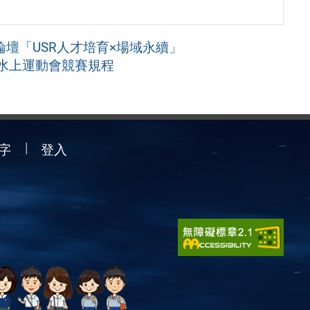
論壇「USR人才培育×場域永續」
賽水上運動會競賽規程
字
登入