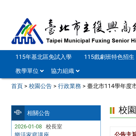
跳
至
主
要
內
容
115年基北區免試入學
115戲劇班特色招生
區
教學單位
協力組織
首頁
>
校園公告
>
行政業務
>
臺北市114學年
校
相關公告
2026-01-08
校長室
公告主
樂活家庭講座