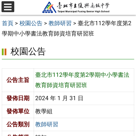
跳
選
至
單
首頁
>
校園公告
>
教師研習
>
臺北市112學年度第2
主
學期中小學書法教育師資培育研習班
要
內
校園公告
容
區
臺北市112學年度第2學期中小學書法
公告主旨
教育師資培育研習班
發佈日期
2024 年 1 月 31 日
發佈單位
教學組
公告類別
教師研習