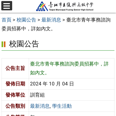
跳
選
至
單
首頁
>
校園公告
>
最新消息
>
臺北市青年事務諮詢
主
委員招募中，詳如內文。
要
內
校園公告
容
區
臺北市青年事務諮詢委員招募中，詳
公告主旨
如內文。
發佈日期
2024 年 10 月 04 日
發佈單位
訓育組
公告類別
最新消息
,
學生活動