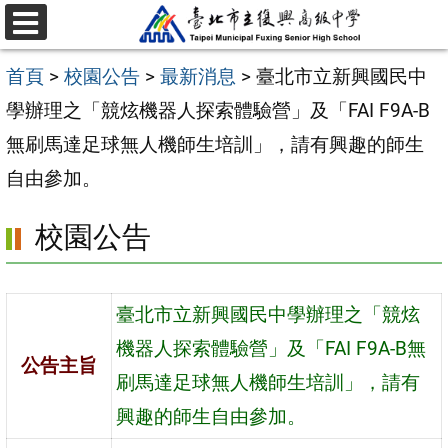
跳
選
至
單
首頁
>
校園公告
>
最新消息
>
臺北市立新興國民中
主
學辦理之「競炫機器人探索體驗營」及「FAI F9A-B
要
無刷馬達足球無人機師生培訓」，請有興趣的師生
內
自由參加。
容
區
校園公告
臺北市立新興國民中學辦理之「競炫
機器人探索體驗營」及「FAI F9A-B無
公告主旨
刷馬達足球無人機師生培訓」，請有
興趣的師生自由參加。