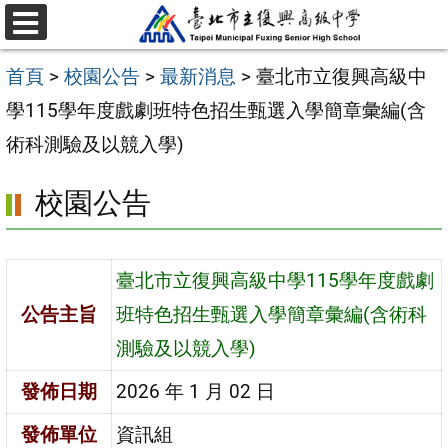
跳
選
至
單
首頁
>
校園公告
>
最新消息
>
臺北市立復興高級中
主
學115學年度戲劇班特色招生甄選入學簡章彙編(含
要
術科測驗及以競入學)
內
容
校園公告
區
臺北市立復興高級中學115學年度戲劇
公告主旨
班特色招生甄選入學簡章彙編(含術科
測驗及以競入學)
發佈日期
2026 年 1 月 02 日
發佈單位
資訊組