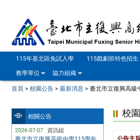
跳
至
主
要
內
容
115年基北區免試入學
115戲劇班特色招生
區
教學單位
協力組織
首頁
>
校園公告
>
最新消息
>
臺北市立復興高級
校
相關公告
2026-07-07
資訊組
公告主
臺北市立復興高級中學115學年