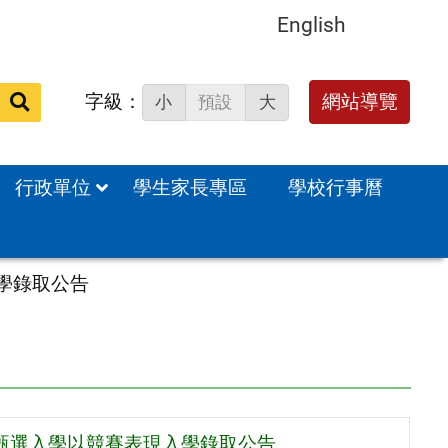
English
字級：
送出
網站導覽
小
預設
大
搜
尋：
行政單位
學生家長專區
學校行事曆
學錄取公告
生甄選入學以競賽表現入學錄取公告