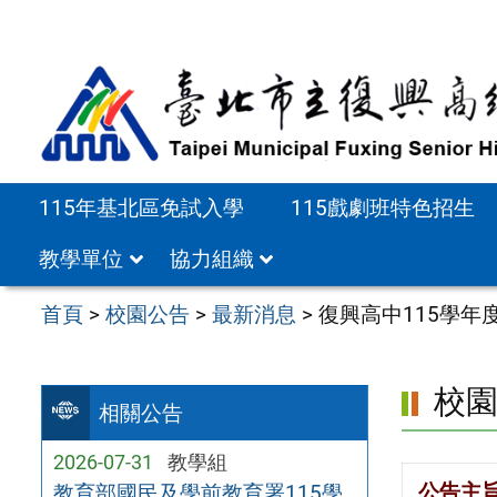
跳
至
主
要
內
容
115年基北區免試入學
115戲劇班特色招生
區
教學單位
協力組織
首頁
>
校園公告
>
最新消息
>
復興高中115學
校
相關公告
2026-07-31
教學組
公告主
教育部國民及學前教育署115學