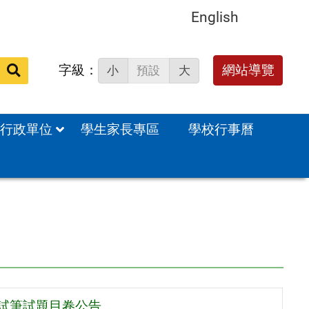
English
字級：
網站導覽
小
預設
大
站
內
搜
行政單位
學生家長專區
學校行事曆
尋：
初試筆試題目卷公告