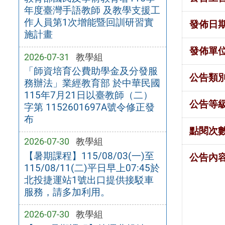
年度臺灣手語教師 及教學支援工
作人員第1次增能暨回訓研習實
發佈日
施計畫
發佈單
2026-07-31
教學組
「師資培育公費助學金及分發服
公告類
務辦法」業經教育部 於中華民國
115年7月21日以臺教師（二）
公告等
字第 1152601697A號令修正發
布
點閱次
2026-07-30
教學組
【暑期課程】115/08/03(一)至
公告內
115/08/11(二)平日早上07:45於
北投捷運站1號出口提供接駁車
服務，請多加利用。
2026-07-30
教學組