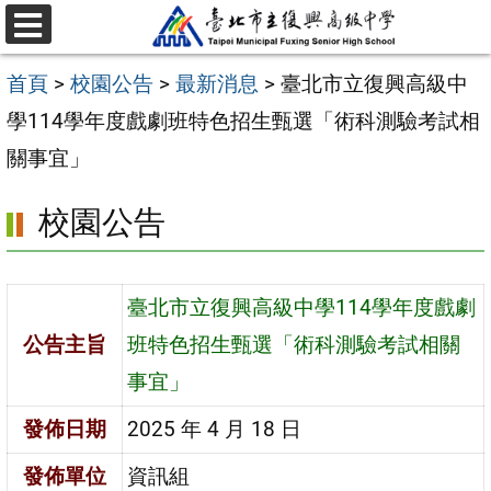
跳
選
至
單
首頁
>
校園公告
>
最新消息
>
臺北市立復興高級中
主
學114學年度戲劇班特色招生甄選「術科測驗考試相
要
關事宜」
內
容
校園公告
區
臺北市立復興高級中學114學年度戲劇
公告主旨
班特色招生甄選「術科測驗考試相關
事宜」
發佈日期
2025 年 4 月 18 日
發佈單位
資訊組