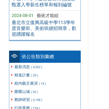
甄選入學新生榜單和報到編號
2024-08-01
藝術才能組
臺北市立復興高級中學113學年
度音樂班、美術班續招簡章，歡
迎踴躍報名
依公告類別彙總
最新消息
( 4,532 )
精進計畫
( 20 )
校內藝文展演
( 14 )
榮耀山城
( 62 )
教師研習
( 3,158 )
行政業務
( 274 )