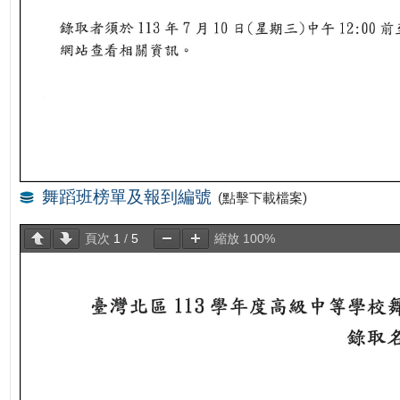
舞蹈班榜單及報到編號
(點擊下載檔案)
頁次
1
/
5
縮放
100%