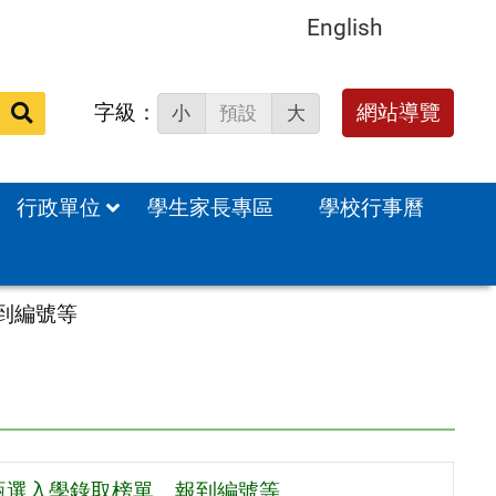
English
字級：
送出
網站導覽
小
預設
大
搜
尋：
行政單位
學生家長專區
學校行事曆
到編號等
甄選入學錄取榜單、報到編號等