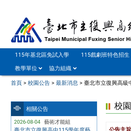
跳
至
主
要
內
容
115年基北區免試入學
115戲劇班特色招生
區
教學單位
協力組織
首頁
>
校園公告
>
最新消息
>
臺北市立復興高級
校
相關公告
2026-08-04
藝術才能組
公告主
臺北市立復興高中115學年度藝