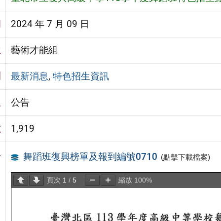
期
2024 年 7 月 09 日
位
藝術才能組
別
最新消息
,
特色招生資訊
級
公告
數
1,919
容
舞蹈班復興榜單及報到編號0710
(點擊下載檔案)
頁次
1
/
5
縮放
100%