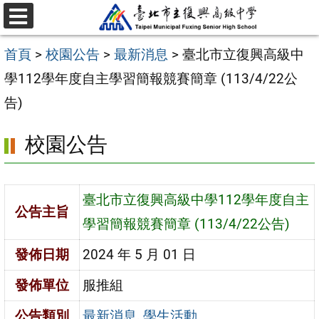
跳
選
至
單
首頁
>
校園公告
>
最新消息
>
臺北市立復興高級中
主
學112學年度自主學習簡報競賽簡章 (113/4/22公
要
告)
內
容
校園公告
區
臺北市立復興高級中學112學年度自主
公告主旨
學習簡報競賽簡章 (113/4/22公告)
發佈日期
2024 年 5 月 01 日
發佈單位
服推組
公告類別
最新消息
,
學生活動