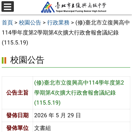
跳
選
至
單
首頁
>
校園公告
>
行政業務
>
(修)臺北市立復興高中
主
114學年度第2學期第4次擴大行政會報會議紀錄
要
(115.5.19)
內
容
校園公告
區
(修)臺北市立復興高中114學年度第2
公告主旨
學期第4次擴大行政會報會議紀錄
(115.5.19)
發佈日期
2026 年 5 月 29 日
發佈單位
文書組