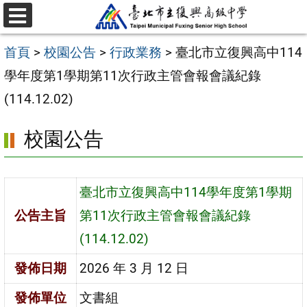
跳
選
至
單
首頁
>
校園公告
>
行政業務
>
臺北市立復興高中114
主
學年度第1學期第11次行政主管會報會議紀錄
要
(114.12.02)
內
容
校園公告
區
臺北市立復興高中114學年度第1學期
公告主旨
第11次行政主管會報會議紀錄
(114.12.02)
發佈日期
2026 年 3 月 12 日
發佈單位
文書組