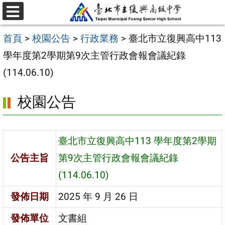
跳
選
至
單
首頁
>
校園公告
>
行政業務
>
臺北市立復興高中113
主
學年度第2學期第9次主管行政會報會議紀錄
要
(114.06.10)
內
容
校園公告
區
臺北市立復興高中113 學年度第2學期
公告主旨
第9次主管行政會報會議紀錄
(114.06.10)
發佈日期
2025 年 9 月 26 日
發佈單位
文書組