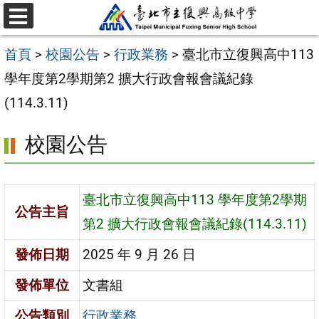
跳
選
至
單
首頁
>
校園公告
>
行政業務
>
臺北市立復興高中113
主
學年度第2學期第2 擴大行政會報會議紀錄
要
(114.3.11)
內
容
校園公告
區
臺北市立復興高中113 學年度第2學期
公告主旨
第2 擴大行政會報會議紀錄(114.3.11)
發佈日期
2025 年 9 月 26 日
發佈單位
文書組
公告類別
行政業務