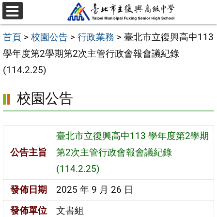
跳
選
至
單
首頁
>
校園公告
>
行政業務
>
臺北市立復興高中113
主
學年度第2學期第2次主管行政會報會議紀錄
要
(114.2.25)
內
容
校園公告
區
臺北市立復興高中113 學年度第2學期
公告主旨
第2次主管行政會報會議紀錄
(114.2.25)
發佈日期
2025 年 9 月 26 日
發佈單位
文書組