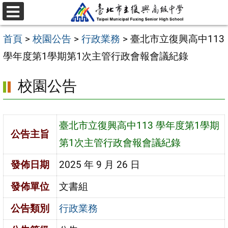
跳
選
至
單
首頁
>
校園公告
>
行政業務
>
臺北市立復興高中113
主
學年度第1學期第1次主管行政會報會議紀錄
要
內
校園公告
容
區
臺北市立復興高中113 學年度第1學期
公告主旨
第1次主管行政會報會議紀錄
發佈日期
2025 年 9 月 26 日
發佈單位
文書組
公告類別
行政業務