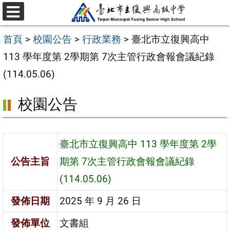
跳
選
至
單
首頁
>
校園公告
>
行政業務
>
臺北市立復興高中
主
113 學年度第 2學期第 7次主管行政會報會議紀錄
要
(114.05.06)
內
容
校園公告
區
臺北市立復興高中 113 學年度第 2學
公告主旨
期第 7次主管行政會報會議紀錄
(114.05.06)
發佈日期
2025 年 9 月 26 日
發佈單位
文書組