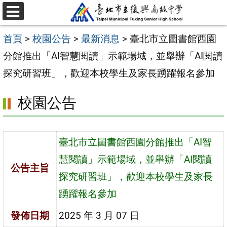
跳
選
至
單
首頁
>
校園公告
>
最新消息
>
臺北市立圖書館西園
主
分館推出「AI智慧閱讀」示範場域，並舉辦「AI閱讀
要
探究研習班」，歡迎本校學生及家長踴躍報名參加
內
容
校園公告
區
臺北市立圖書館西園分館推出「AI智
慧閱讀」示範場域，並舉辦「AI閱讀
公告主旨
探究研習班」，歡迎本校學生及家長
踴躍報名參加
發佈日期
2025 年 3 月 07 日