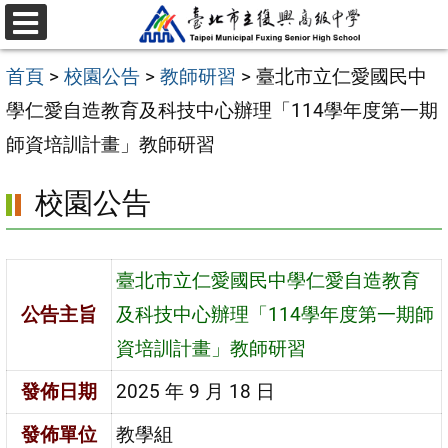
跳
選
至
單
首頁
>
校園公告
>
教師研習
>
臺北市立仁愛國民中
主
學仁愛自造教育及科技中心辦理「114學年度第一期
要
師資培訓計畫」教師研習
內
容
校園公告
區
臺北市立仁愛國民中學仁愛自造教育
公告主旨
及科技中心辦理「114學年度第一期師
資培訓計畫」教師研習
發佈日期
2025 年 9 月 18 日
發佈單位
教學組